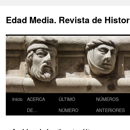
Saltar
al
Edad Media. Revista de Histor
contenido
Inicio
ACERCA
ÚLTIMO
NÚMEROS
DE…
NÚMERO
ANTERIORES