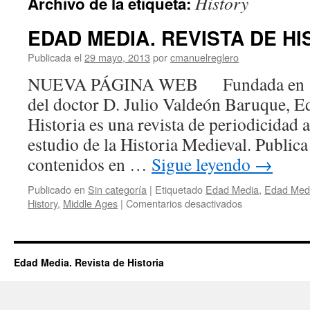
History
Archivo de la etiqueta:
EDAD MEDIA. REVISTA DE HI
Publicada el
29 mayo, 2013
por
cmanuelreglero
NUEVA PÁGINA WEB Fundada en 1998
del doctor D. Julio Valdeón Baruque, E
Historia es una revista de periodicidad 
estudio de la Historia Medieval. Publica
contenidos en …
Sigue leyendo
→
Publicado en
Sin categoría
|
Etiquetado
Edad Media
,
Edad Medi
en
History
,
Middle Ages
|
Comentarios desactivados
EDAD
MEDIA.
REVISTA
DE
Edad Media. Revista de Historia
HISTORIA