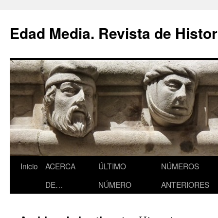
Saltar
al
Edad Media. Revista de Histor
contenido
Inicio
ACERCA
ÚLTIMO
NÚMEROS
DE…
NÚMERO
ANTERIORES