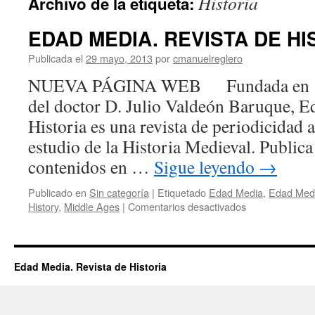
Historia
Archivo de la etiqueta:
EDAD MEDIA. REVISTA DE HI
Publicada el
29 mayo, 2013
por
cmanuelreglero
NUEVA PÁGINA WEB Fundada en 1998
del doctor D. Julio Valdeón Baruque, E
Historia es una revista de periodicidad 
estudio de la Historia Medieval. Publica
contenidos en …
Sigue leyendo
→
Publicado en
Sin categoría
|
Etiquetado
Edad Media
,
Edad Medi
en
History
,
Middle Ages
|
Comentarios desactivados
EDAD
MEDIA.
REVISTA
DE
Edad Media. Revista de Historia
HISTORIA