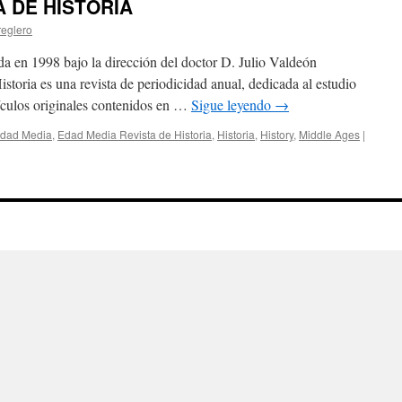
A DE HISTORIA
eglero
98 bajo la dirección del doctor D. Julio Valdeón
toria es una revista de periodicidad anual, dedicada al estudio
tículos originales contenidos en …
Sigue leyendo
→
dad Media
,
Edad Media Revista de Historia
,
Historia
,
History
,
Middle Ages
|