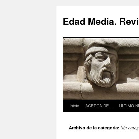
Saltar
al
Edad Media. Revi
contenido
Inicio
ACERCA DE…
ÚLTIMO 
Sin categ
Archivo de la categoría: