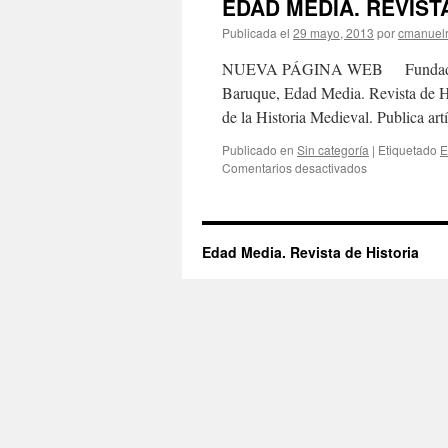
EDAD MEDIA. REVIST
Publicada el
29 mayo, 2013
por
cmanuelr
NUEVA PÁGINA WEB Fundada en 19
Baruque, Edad Media. Revista de His
de la Historia Medieval. Publica ar
Publicado en
Sin categoría
|
Etiquetado
E
en
Comentarios desactivados
EDAD
MEDIA.
REVISTA
DE
Edad Media. Revista de Historia
HISTORIA