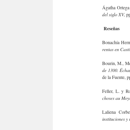
Ágatha Ortega
del siglo XV,
pp
Reseñas
Bonachía Herna
rentas en Casti
Bourin, M., Me
de 1300. Échan
de la Fuente, p
Feller, L. y R
choses au Moy
Laliena Corb
instituciones 