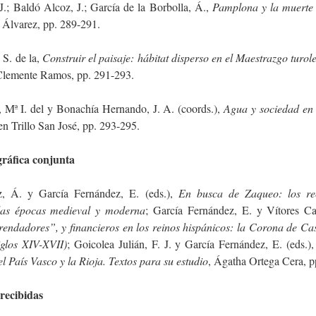
J.; Baldó Alcoz, J.; García de la Borbolla, Á.,
Pamplona y la muerte
Álvarez, pp. 289-291.
 S. de la,
Construir el paisaje: hábitat disperso en el Maestrazgo turo
 Clemente Ramos, pp. 291-293.
, Mª I. del y Bonachía Hernando, J. A. (coords.),
Agua y sociedad en
n Trillo San José, pp. 293-295.
gráfica conjunta
, Á. y García Fernández, E. (eds.),
En busca de Zaqueo: los re
las épocas medieval y moderna
; García Fernández, E. y Vítores Cas
rendadores”, y financieros en los reinos hispánicos: la Corona de Cast
glos XIV-XVII)
; Goicolea Julián, F. J. y García Fernández, E. (eds.)
l País Vasco y la Rioja. Textos para su estudio
, Ágatha Ortega Cera, p
recibidas