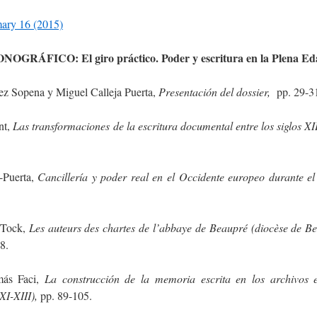
ary 16 (2015)
ONOGRÁFICO:
El giro práctico.
Poder y escritura en la Plena E
ez Sopena y Miguel Calleja Puerta,
Presentación del dossier,
pp. 29-3
nt,
Las transformaciones de la escritura documental entre los siglos XI
-Puerta,
Cancillería y poder real en el Occidente europeo durante el 
 Tock,
Les auteurs des chartes de l’abbaye de Beaupré (diocèse de Be
8.
más Faci,
La construcción de la memoria escrita en los archivos ec
XI-XIII),
pp. 89-105.