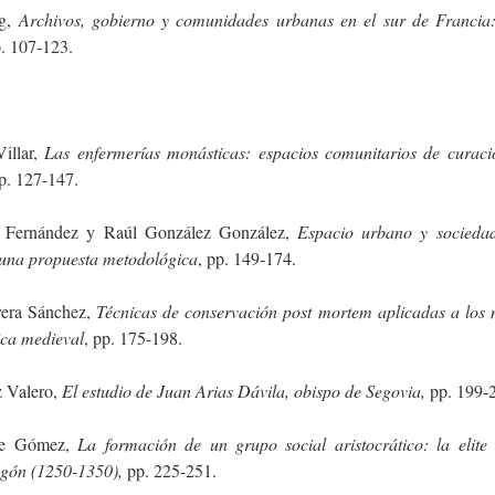
ng,
Archivos, gobierno y comunidades urbanas en el sur de Francia:
p. 107-123.
illar,
Las enfermerías monásticas: espacios comunitarios de curaci
pp. 127-147.
z Fernández y Raúl González González,
Espacio urbano y socieda
una propuesta metodológica
, pp. 149-174.
rera Sánchez,
Técnicas de conservación post mortem aplicadas a los
ica medieval
, pp. 175-198.
z Valero,
El estudio de Juan Arias Dávila, obispo de Segovia,
pp. 199-
te Gómez,
La formación de un grupo social aristocrático: la elite
agón (1250-1350),
pp. 225-251.