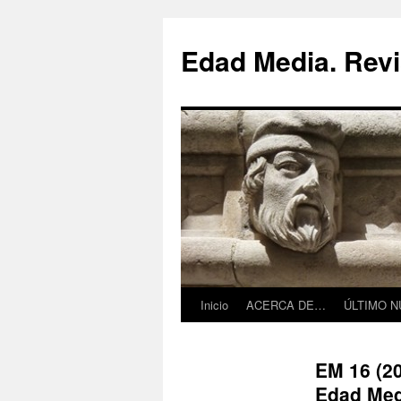
Saltar
al
Edad Media. Revi
contenido
Inicio
ACERCA DE…
ÚLTIMO 
EM 16 (20
Edad Med