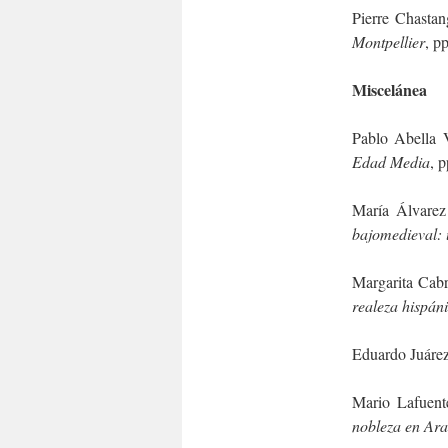
Pierre Chasta
Montpellier
, p
Miscelánea
Pablo Abella V
Edad Media
, 
María Álvare
bajomedieval:
Margarita Cab
realeza hispán
Eduardo Juáre
Mario Lafuen
nobleza en Ar