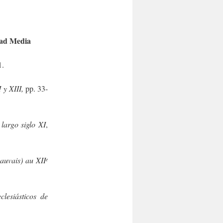
dad Media
1.
I y XIII,
pp. 33-
largo siglo XI
,
auvais) au XII
e
lesiásticos de