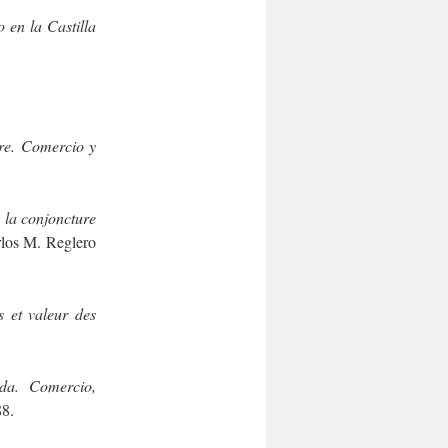
 en la Castilla
re. Comercio y
la conjoncture
rlos M. Reglero
s et valeur des
da. Comercio,
88.