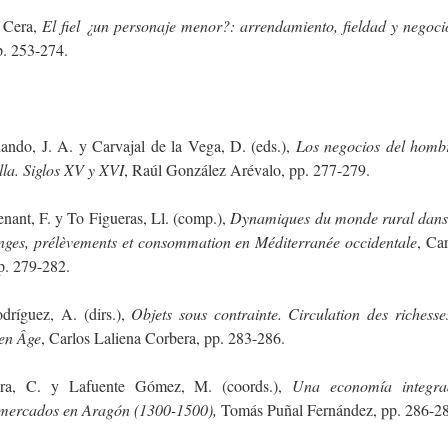
 Cera,
El fiel ¿un personaje menor?: arrendamiento, fieldad y negocio
. 253-274.
ndo, J. A. y Carvajal de la Vega, D. (eds.),
Los negocios del homb
lla. Siglos XV y XVI
, Raúl González Arévalo, pp. 277-279.
nant, F. y To Figueras, Ll. (comp.),
Dynamiques du monde rural dans 
ges, prélèvements et consommation en Méditerranée occidentale
, Ca
p. 279-282.
odríguez, A. (dirs.),
Objets sous contrainte. Circulation des richesse
en Âge
, Carlos Laliena Corbera, pp. 283-286.
era, C. y Lafuente Gómez, M. (coords.),
Una economía integra
y mercados en Aragón (1300-1500),
Tomás Puñal Fernández, pp. 286-2