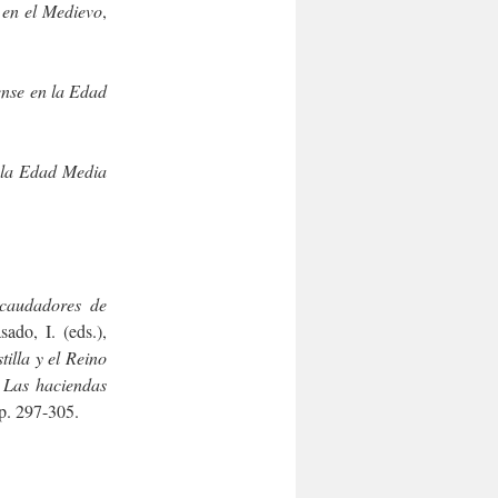
 en el Medievo
,
lense en la Edad
 la Edad Media
caudadores de
ado, I. (eds.),
illa y el Reino
,
Las haciendas
p. 297-305.