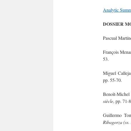
Analytic Summ
DOSSIER M
Pascual Martín
François Mena
53.
Miguel Calleja
pp. 55-70.
Benoît-Michel
siècle
, pp. 71-8
Guillermo To
Ribagorza (ss.