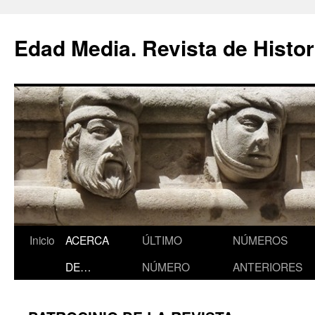
Saltar
al
Edad Media. Revista de Histor
contenido
Inicio
ACERCA
ÚLTIMO
NÚMEROS
DE…
NÚMERO
ANTERIORES