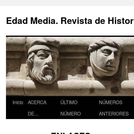
Saltar
al
Edad Media. Revista de Histor
contenido
Inicio
ACERCA
ÚLTIMO
NÚMEROS
DE…
NÚMERO
ANTERIORES