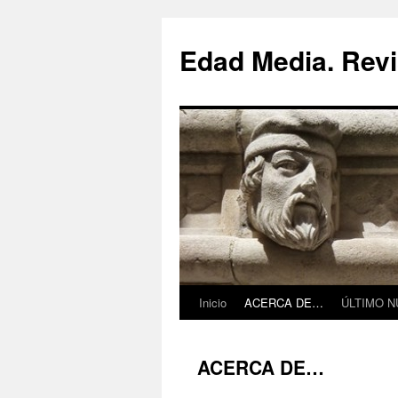
Saltar
al
Edad Media. Revi
contenido
Inicio
ACERCA DE…
ÚLTIMO 
ACERCA DE…