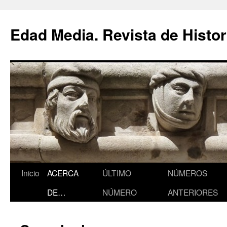
Saltar
al
Edad Media. Revista de Histor
contenido
Inicio
ACERCA
ÚLTIMO
NÚMEROS
DE…
NÚMERO
ANTERIORES