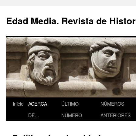
Saltar
al
Edad Media. Revista de Histor
contenido
Inicio
ACERCA
ÚLTIMO
NÚMEROS
DE…
NÚMERO
ANTERIORES