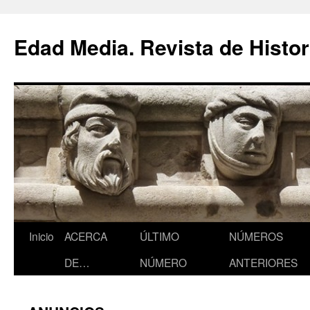
Saltar
al
Edad Media. Revista de Histor
contenido
Inicio
ACERCA
ÚLTIMO
NÚMEROS
DE…
NÚMERO
ANTERIORES